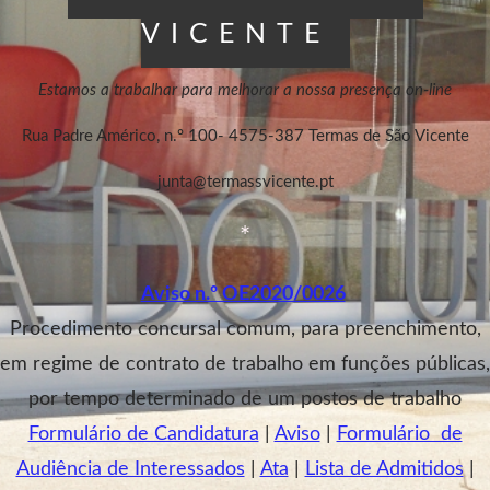
VICENTE
Estamos a trabalhar para melhorar a nossa presença on-line
Rua Padre Américo, n.º 100- 4575-387 Termas de São Vicente
junta@termassvicente.pt
*
Aviso n.º OE2020/0026
Procedimento concursal comum, para preenchimento,
em regime de contrato de trabalho em funções públicas,
por tempo determinado de um postos de trabalho
Formulário de Candidatura
|
Aviso
|
Formulário de
Audiência de Interessados
|
Ata
|
Lista de Admitidos
|